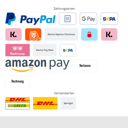
Zahlungsarten
Klarna Express Checkout
Klarna Pay Now
Versandarten
Sperrgut