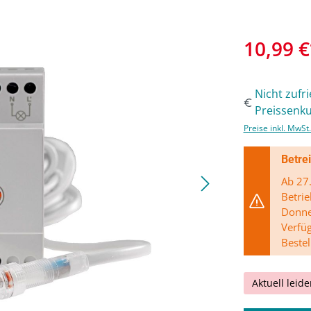
10,99 €
Nicht zufr
Preissenku
Preise inkl. MwSt
Betre
Ab 27.
Betrie
Donner
Verfü
Bestel
Aktuell leide