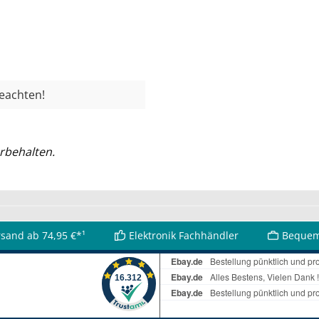
beachten!
rbehalten.
rsand ab 74,95 €*¹
Elektronik Fachhändler
Bequem