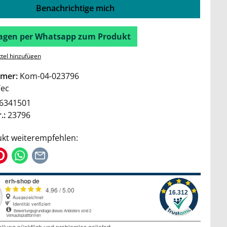
Benachrichtige mich
Fragen per Whatsapp zum Produkt
tel hinzufügen
mer:
Kom-04-023796
Tec
6341501
.:
23796
kt weiterempfehlen: