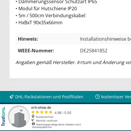
• Dämmerungssensor Schutzart IP65
• Modul für Hutschiene IP20
• 5m / 500cm Verbindungskabel
• HxBxT 90x35x66mm
Hinweis:
Installationshinweise 
WEEE-Nummer:
DE25841852
Angaben gemäß Hersteller. Irrtum und Änderung vo
DHL-Packstationen und Postfilialen
kostenloser Ve