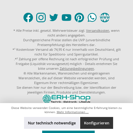
* Alle Preise inkl. gesetzl. Mehrwertsteuer zzgl.
Versandkosten
, wenn
nicht anders angegeben.
Durchgestrichene Preise stellen die UVP (unverbindliche
Preisempfehlung) des Herstellers dar.
*¹ Kostenloser Versand ab 74,95 € nur innerhalb von Deutschland, gilt
nicht für Speditions- und Sperrgutartikel.
.*² Zahlung per offene Rechnung ist nach erfolgreicher Prüfung und
Freigabe (Liquidität vorausgesetzt) möglich - Details entehmen Sie
bitte unseren
Zahlungsbedingungen
.
® Alle Markennamen, Warenzeichen und eingetragenen
Warenzeichen, die auf dieser Website verwendet werden, sind
Eigentum Ihrer rechtmäßigen Eigentümer.
Sie dienen hier nur der Beschreibung bzw. der Identifikation der
jeweiligen Firmen, Produkte und Dienstleistungen.
© 2023 by
ERH-Shop.de
Theme by
ThemeWare®
Diese Website verwendet Cookies, um eine bestmögliche Erfahrung bieten zu
können.
Mehr Informationen ...
Nur technisch notwendige
Konfigurieren