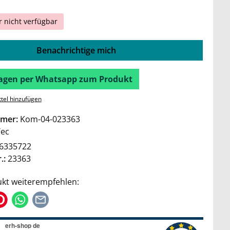
r nicht verfügbar
Benachrichtige mich
Fragen per Whatsapp zum Produkt
tel hinzufügen
mer:
Kom-04-023363
Tec
6335722
.:
23363
kt weiterempfehlen: