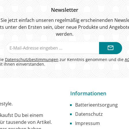
Newsletter
Sie jetzt einfach unseren regelmäßig erscheinenden Newsle
ts unter den Ersten sein, über neue Produkte und Angebote
werden.
E-
Mail-
Adresse*
die
Datenschutzbestimmungen
zur Kenntnis genommen und die
A
it ihnen einverstanden.
Informationen
style.
Batterieentsorgung
Datenschutz
g kaufst Du bei einem
ür tausende von Artikel.
Impressum
iger gesehen haben,