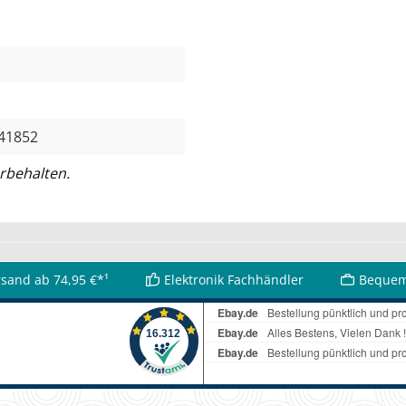
41852
rbehalten.
rsand ab 74,95 €*¹
Elektronik Fachhändler
Bequem