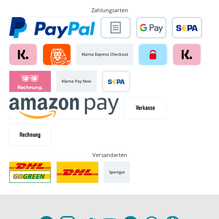
Zahlungsarten
Klarna Express Checkout
Klarna Pay Now
Versandarten
Sperrgut