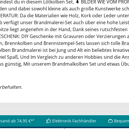
findest du in diesem Lötkolben Set, 🌲 BILDER WIE VOM PRO
den und dabei sowohl kleine als auch große Kunstwerke scha
ERATUR: Da die Materialien wie Holz, Kork oder Leder unter
 verfügt unser Brandmalerei-Set auch über eine hohe Lei
 liegt angenehm in der Hand, Dank seines rutschfesten Gr
GESCHENK: DIY Geschenke mit Gravuren oder Verzierungen a
, Brennkolben und Brennstempel-Sets lassen sich tolle Bra
ben Brandmalerei ist bei Jung und Alt ein beliebtes kreat
viel Spaß, Und Im Vergleich zu anderen Hobbies sind die A
 günstig, Mit unserem Brandmalkolben Set und etwas Übun
rbehalten.
rsand ab 74,95 €*¹
Elektronik Fachhändler
Bequem