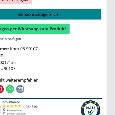
Benachrichtige mich
Fragen per Whatsapp zum Produkt
tel hinzufügen
mer:
Kom-08-90107
eo
0017136
.:
90107
kt weiterempfehlen: