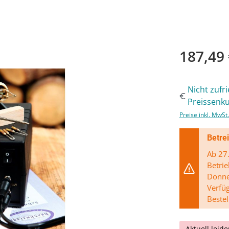
187,49
Nicht zufr
Preissenku
Preise inkl. MwSt
Betre
Ab 27.
Betrie
Donner
Verfü
Bestel
Aktuell leide