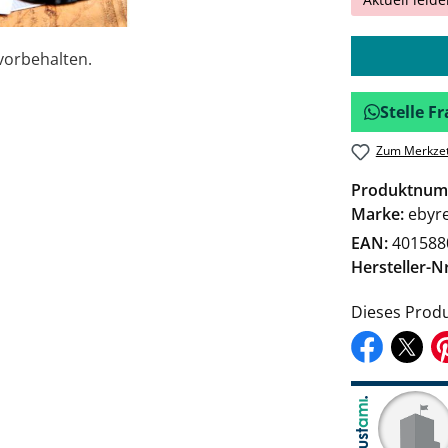
vorbehalten.
Stelle 
Zum Merkzet
Produktnum
Marke:
ebyr
EAN:
401588
Hersteller-Nr
Dieses Produ