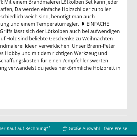
FI: Mit einem Brandmalerei Lötkolben Set kann jeder
ffen, Da werden einfache Holzschilder zu tollen
schiedlich weich sind, benötigt man auch
stung und einem Temperaturregler, 🌲 EINFACHE
iffs lässt sich der Lötkolben auch bei aufwendigen
uf Holz sind beliebte Geschenke zu Weihnachten
ndmalerei Ideen verwirklichen, Unser Brenn-Peter
ives Hobby und mit dem richtigen Werkzeug und
nschaffungskosten für einen ?empfehlenswerten
g verwandelst du jedes herkömmliche Holzbrett in
er Kauf auf Rechnung*³
Große Auswahl - faire Preise