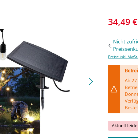
34,49 €
Nicht zufr
Preissenku
Preise inkl. MwSt
Betre
Ab 27.
Betrie
Donner
Verfü
Bestel
Aktuell leide