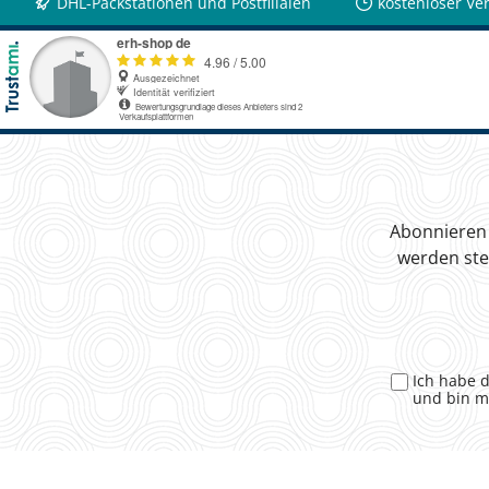
DHL-Packstationen und Postfilialen
kostenloser Ve
Abonnieren 
werden ste
Ich habe 
und bin m