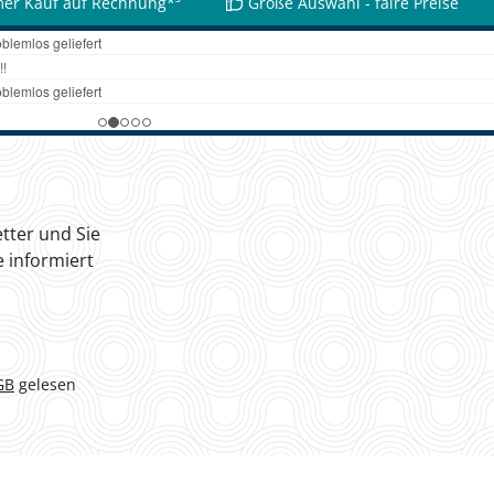
er Kauf auf Rechnung*³
Große Auswahl - faire Preise
tter und Sie
 informiert
GB
gelesen