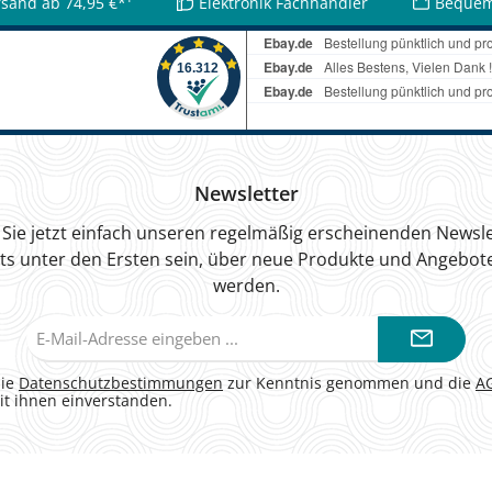
rsand ab 74,95 €*¹
Elektronik Fachhändler
Bequem
Newsletter
Sie jetzt einfach unseren regelmäßig erscheinenden Newsle
ts unter den Ersten sein, über neue Produkte und Angebote
werden.
E-
Mail-
Adresse*
die
Datenschutzbestimmungen
zur Kenntnis genommen und die
A
it ihnen einverstanden.