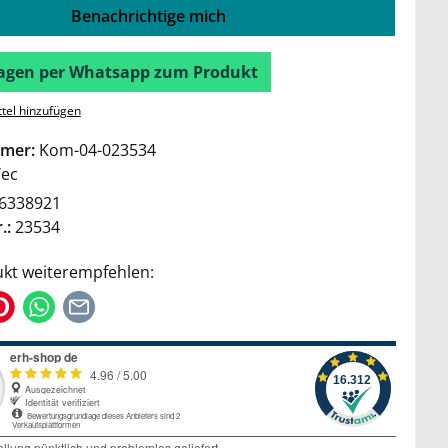
Benachrichtige mich
Fragen per Whatsapp zum Produkt
tel hinzufügen
mer:
Kom-04-023534
Tec
6338921
.:
23534
kt weiterempfehlen: