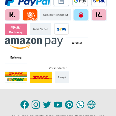
Klarna Express Checkout
Klarna Pay Now
Versandarten
Sperrgut
* Alle Preise inkl. gesetzl. Mehrwertsteuer zzgl.
Versandkosten
, wenn