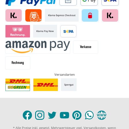
Klarna Express Checkout
Klarna Pay Now
Versandarten
Sperrgut
* Alle Preise inkl. gesetzl. Mehrwertsteuer zzgl.
Versandkosten
, wenn