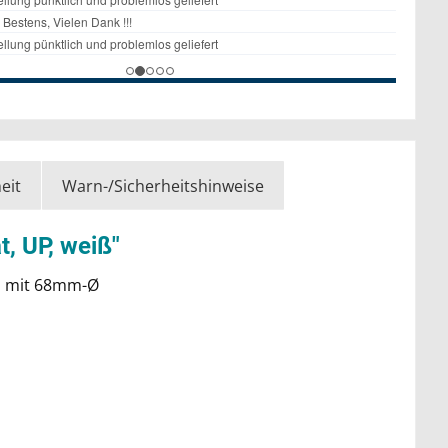
eit
Warn-/Sicherheitshinweise
, UP, weiß"
n mit 68mm-Ø