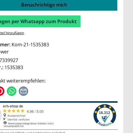
Benachrichtige mich
Fragen per Whatsapp zum Produkt
tel hinzufügen
mer:
Kom-21-1535383
wer
7339927
.:
1535383
kt weiterempfehlen: