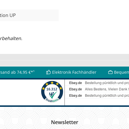
ation UP
rbehalten.
rsand ab 74,95 €*¹
Elektronik Fachhändler
Bequem
Newsletter