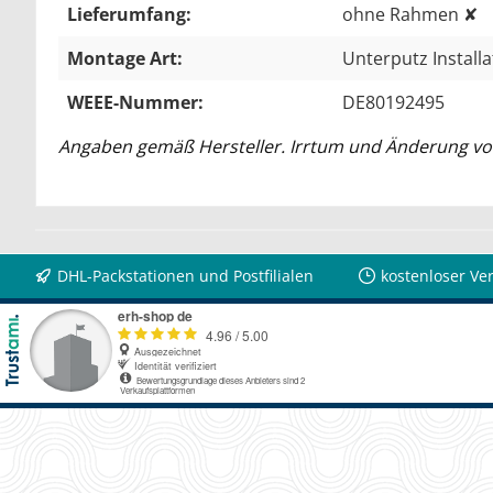
Lieferumfang:
ohne Rahmen ✘
Montage Art:
Unterputz Install
WEEE-Nummer:
DE80192495
Angaben gemäß Hersteller. Irrtum und Änderung vo
DHL-Packstationen und Postfilialen
kostenloser Ve