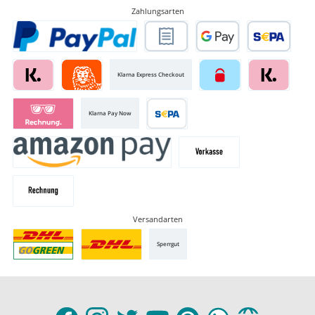
Zahlungsarten
Klarna Express Checkout
Klarna Pay Now
Versandarten
Sperrgut