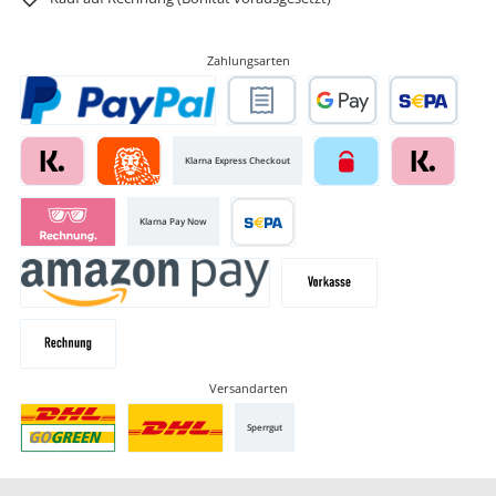
Zahlungsarten
Klarna Express Checkout
Klarna Pay Now
Versandarten
Sperrgut