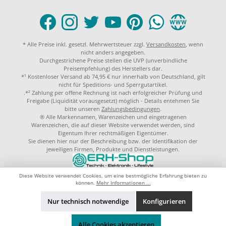
* Alle Preise inkl. gesetzl. Mehrwertsteuer zzgl.
Versandkosten
, wenn
nicht anders angegeben.
Durchgestrichene Preise stellen die UVP (unverbindliche
Preisempfehlung) des Herstellers dar.
*¹ Kostenloser Versand ab 74,95 € nur innerhalb von Deutschland, gilt
nicht für Speditions- und Sperrgutartikel.
.*² Zahlung per offene Rechnung ist nach erfolgreicher Prüfung und
Freigabe (Liquidität vorausgesetzt) möglich - Details entehmen Sie
bitte unseren
Zahlungsbedingungen
.
® Alle Markennamen, Warenzeichen und eingetragenen
Warenzeichen, die auf dieser Website verwendet werden, sind
Eigentum Ihrer rechtmäßigen Eigentümer.
Sie dienen hier nur der Beschreibung bzw. der Identifikation der
jeweiligen Firmen, Produkte und Dienstleistungen.
© 2023 by
ERH-Shop.de
Theme by
ThemeWare®
Diese Website verwendet Cookies, um eine bestmögliche Erfahrung bieten zu
können.
Mehr Informationen ...
Nur technisch notwendige
Konfigurieren
Alle Cookies akzeptieren