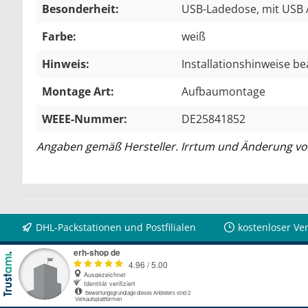
Besonderheit:
USB-Ladedose
, mit USB
Farbe:
weiß
Hinweis:
Installationshinweise be
Montage Art:
Aufbaumontage
WEEE-Nummer:
DE25841852
Angaben gemäß Hersteller. Irrtum und Änderung vo
DHL-Packstationen und Postfilialen
kostenloser Ve