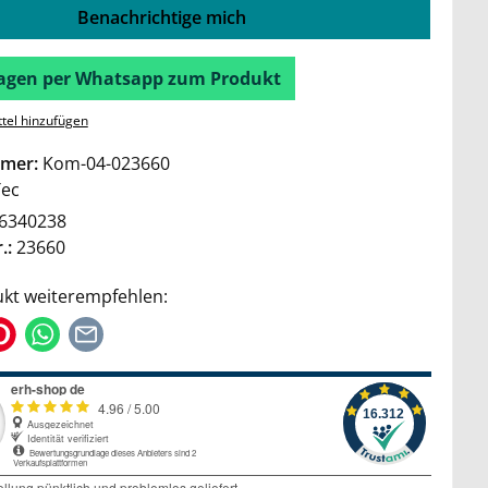
Benachrichtige mich
Fragen per Whatsapp zum Produkt
tel hinzufügen
mer:
Kom-04-023660
Tec
6340238
.:
23660
kt weiterempfehlen: