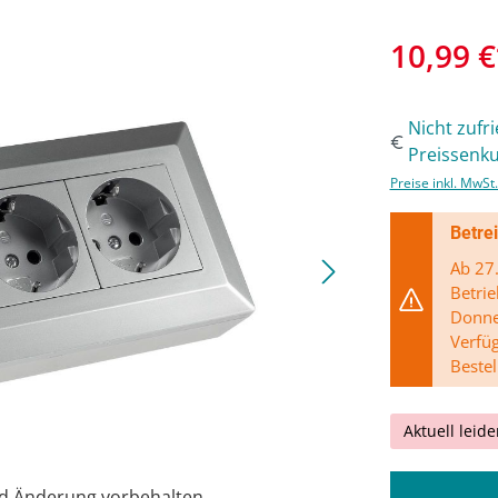
10,99 €
Nicht zufr
Preissenku
Preise inkl. MwSt
Betre
Ab 27.
Betrie
Donner
Verfü
Bestel
Aktuell leide
nd Änderung vorbehalten.