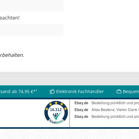
beachten!
rbehalten.
rsand ab 74,95 €*¹
Elektronik Fachhändler
Bequem