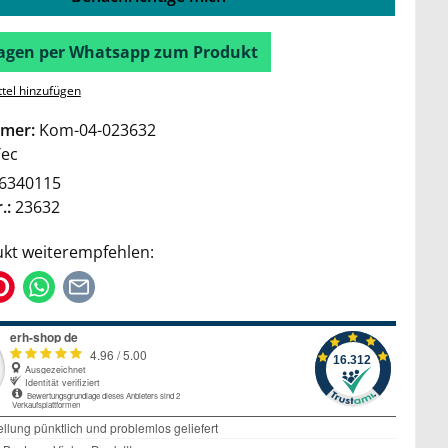
Fragen per Whatsapp zum Produkt
tel hinzufügen
mer:
Kom-04-023632
Tec
6340115
.:
23632
kt weiterempfehlen: